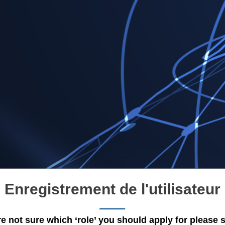
Enregistrement de l'utilisateur
re not sure which ‘role’ you should apply for please