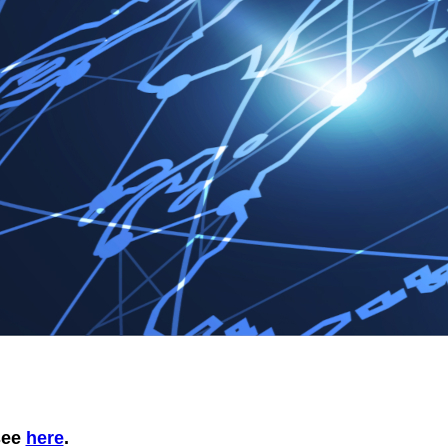
 see
here
.