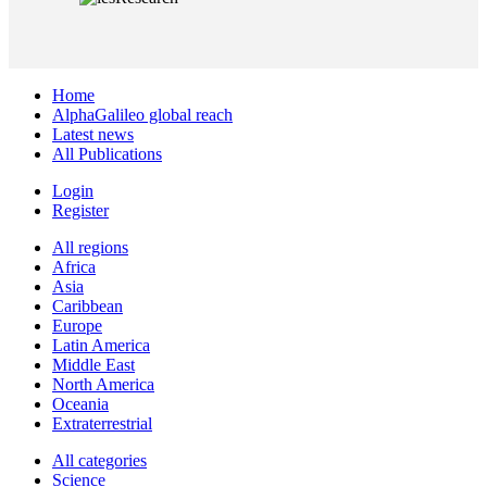
Home
AlphaGalileo global reach
Latest news
All Publications
Login
Register
All regions
Africa
Asia
Caribbean
Europe
Latin America
Middle East
North America
Oceania
Extraterrestrial
All categories
Science