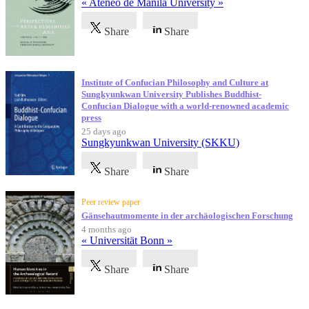
« Ateneo de Manila University »
Share
Share
Institute of Confucian Philosophy and Culture at
Sungkyunkwan University Publishes Buddhist-
Confucian Dialogue with a world-renowned academic
press
25 days ago
Sungkyunkwan University (SKKU)
Share
Share
Peer review paper
Gänsehautmomente in der archäologischen Forschung
4 months ago
« Universität Bonn »
Share
Share