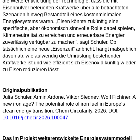
die Weiterentwicklung der Technologie, dass die mit
Eisenpulver befeuerten Kraftwerke über alle betrachteten
Szenarien hinweg Bestandteil eines kostenminimalen
Energiesystems waren. „Eisen könnte zukünftig eine
spezifische, aber ökonomisch sinnvolle Rolle dabei spielen,
Klimaneutralität zu erreichen und erneuerbare Energien
zuverlässig verfügbar zu machen“, sagt Schuler. Ob
tatsächlich eine neue „Eisenzeit“ anbricht, hängt maßgeblich
davon ab, wie aufwendig die Umrüstung bestehender
Kraftwerke ist und wie effizient sich Eisenoxid künftig wieder
zu Eisen reduzieren lässt.
Originalpublikation
Julia Schuler, Armin Ardone, Viktor Slednev, Wolf Fichtner: A
new iron age? The potential role of iron fuel in Europe’s
clean energy transition. Chem Circularity, 2026. DOI:
10.1016/j.checir.2026.100047
Das im Projekt weiterentwickelte Energiesystemmodell