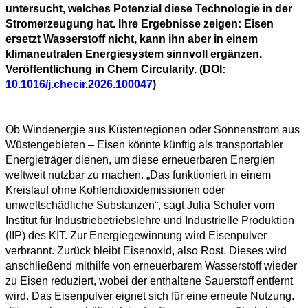
untersucht, welches Potenzial diese Technologie in der
Stromerzeugung hat. Ihre Ergebnisse zeigen: Eisen
ersetzt Wasserstoff nicht, kann ihn aber in einem
klimaneutralen Energiesystem sinnvoll ergänzen.
Veröffentlichung in Chem Circularity. (DOI:
10.1016/j.checir.2026.100047
)
Ob Windenergie aus Küstenregionen oder Sonnenstrom aus
Wüstengebieten – Eisen könnte künftig als transportabler
Energieträger dienen, um diese erneuerbaren Energien
weltweit nutzbar zu machen. „Das funktioniert in einem
Kreislauf ohne Kohlendioxidemissionen oder
umweltschädliche Substanzen“, sagt Julia Schuler vom
Institut für Industriebetriebslehre und Industrielle Produktion
(IIP) des KIT. Zur Energiegewinnung wird Eisenpulver
verbrannt. Zurück bleibt Eisenoxid, also Rost. Dieses wird
anschließend mithilfe von erneuerbarem Wasserstoff wieder
zu Eisen reduziert, wobei der enthaltene Sauerstoff entfernt
All
wird. Das Eisenpulver eignet sich für eine erneute Nutzung.
categories