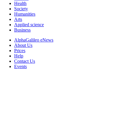
Health
Society
Humanities
Arts
Applied science
Business
AlphaGalileo eNews
About Us
Prices
Help
Contact Us
Events