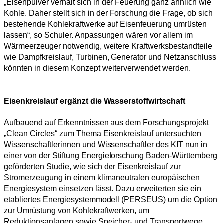
„Eisenpulver verhält sich in der Feuerung ganz ähnlich wie
Kohle. Daher stellt sich in der Forschung die Frage, ob sich
Science
bestehende Kohlekraftwerke auf Eisenfeuerung umrüsten
lassen“, so Schuler. Anpassungen wären vor allem im
Health
Wärmeerzeuger notwendig, weitere Kraftwerksbestandteile
wie Dampfkreislauf, Turbinen, Generator und Netzanschluss
Society
könnten in diesem Konzept weiterverwendet werden.
Humanities
Eisenkreislauf ergänzt die Wasserstoffwirtschaft
Arts
Aufbauend auf Erkenntnissen aus dem Forschungsprojekt
Applied
„Clean Circles“ zum Thema Eisenkreislauf untersuchten
science
Wissenschaftlerinnen und Wissenschaftler des KIT nun in
einer von der Stiftung Energieforschung Baden-Württemberg
Business
geförderten Studie, wie sich der Eisenkreislauf zur
Stromerzeugung in einem klimaneutralen europäischen
Energiesystem einsetzen lässt. Dazu erweiterten sie ein
etabliertes Energiesystemmodell (PERSEUS) um die Option
zur Umrüstung von Kohlekraftwerken, um
Reduktionsanlagen sowie Speicher- und Transportwege.