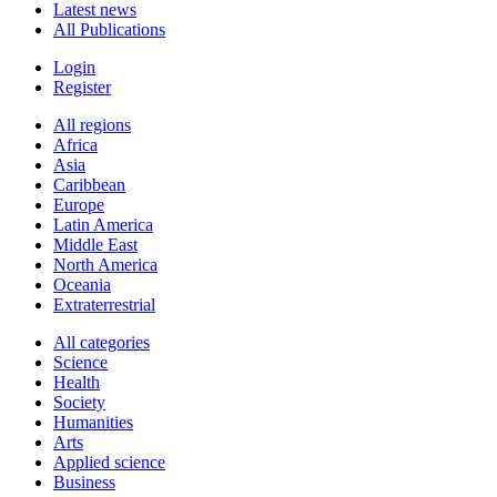
Latest news
All Publications
Login
Register
All regions
Africa
Asia
Caribbean
Europe
Latin America
Middle East
North America
Oceania
Extraterrestrial
All categories
Science
Health
Society
Humanities
Arts
Applied science
Business