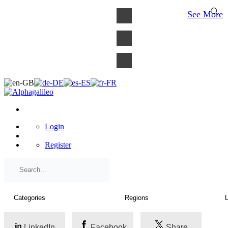
×
See More
Login
Register
LinkedIn
Facebook
Share