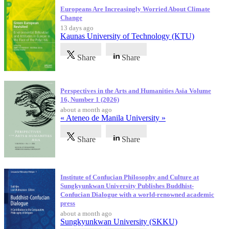
Europeans Are Increasingly Worried About Climate
Change
13 days ago
Kaunas University of Technology (KTU)
Share
Share
Perspectives in the Arts and Humanities Asia Volume
16, Number 1 (2026)
about a month ago
« Ateneo de Manila University »
Share
Share
Institute of Confucian Philosophy and Culture at
Sungkyunkwan University Publishes Buddhist-
Confucian Dialogue with a world-renowned academic
press
about a month ago
Sungkyunkwan University (SKKU)