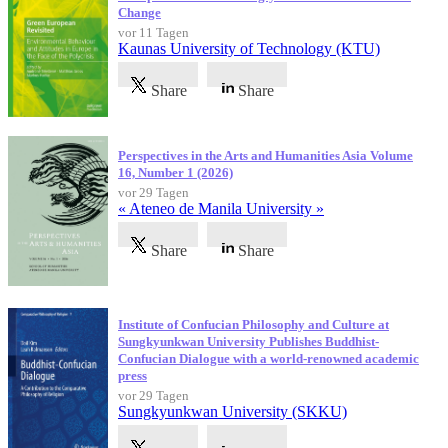
Change
vor 11 Tagen
Kaunas University of Technology (KTU)
Share
Share
Perspectives in the Arts and Humanities Asia Volume
16, Number 1 (2026)
vor 29 Tagen
« Ateneo de Manila University »
Share
Share
Institute of Confucian Philosophy and Culture at
Sungkyunkwan University Publishes Buddhist-
Confucian Dialogue with a world-renowned academic
press
vor 29 Tagen
Sungkyunkwan University (SKKU)