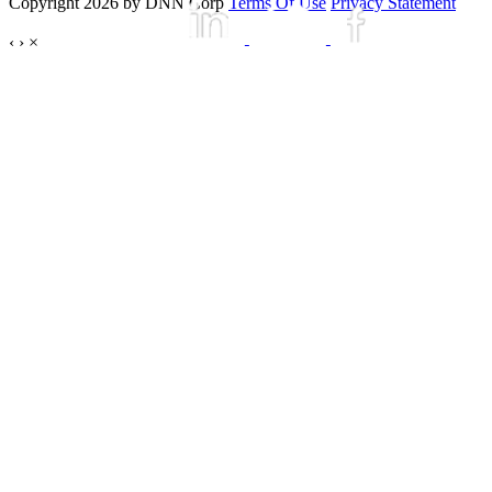
Copyright 2026 by DNN Corp
Terms Of Use
Privacy Statement
‹
›
×